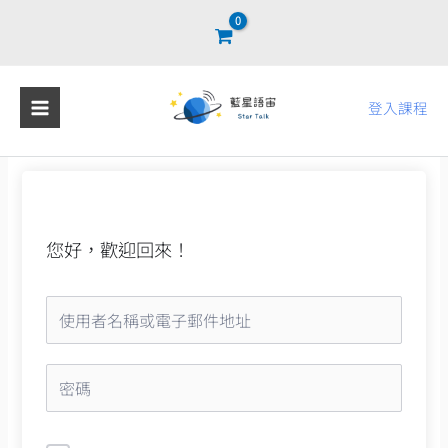
跳
至
主
要
登入課程
內
容
您好，歡迎回來！