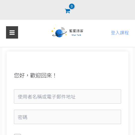
跳
至
主
要
登入課程
內
容
您好，歡迎回來！