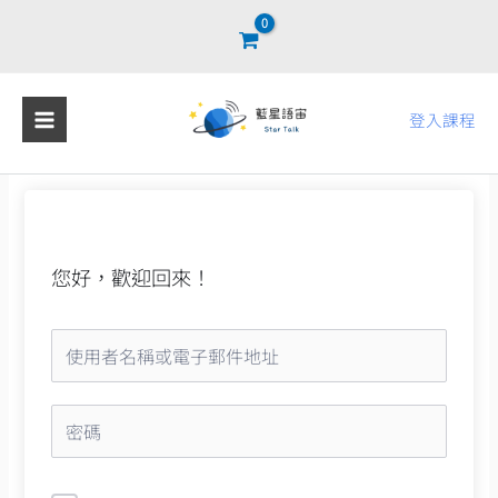
跳
至
主
要
登入課程
內
容
您好，歡迎回來！