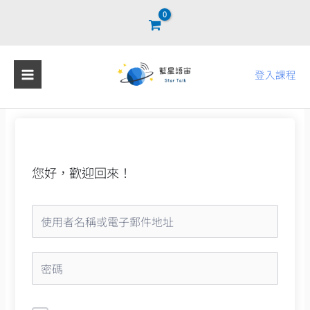
跳
至
主
要
登入課程
內
容
您好，歡迎回來！