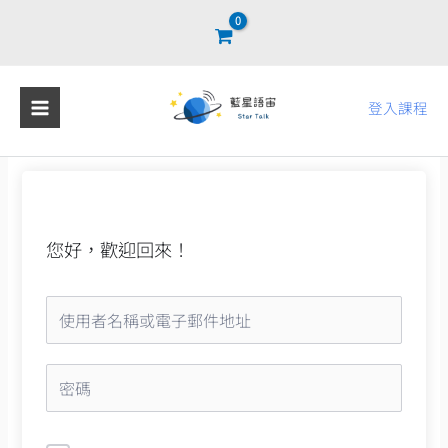
跳
至
主
要
登入課程
內
容
您好，歡迎回來！