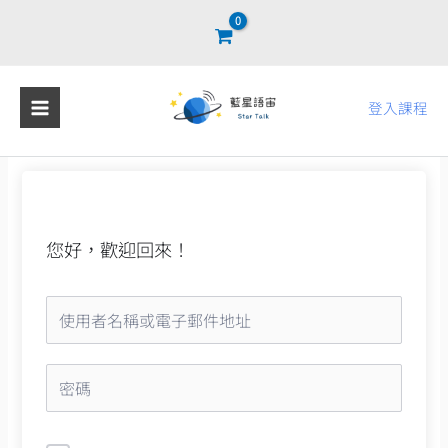
跳
至
主
要
登入課程
內
容
您好，歡迎回來！