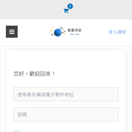
跳
至
主
要
登入課程
內
容
您好，歡迎回來！