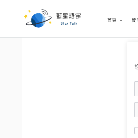
跳
至
首頁
關
主
要
內
容