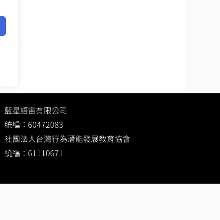
藍星語宙有限公司
統編：60472083
社團法人台灣行為潛能發展教育協會
統編：61110671