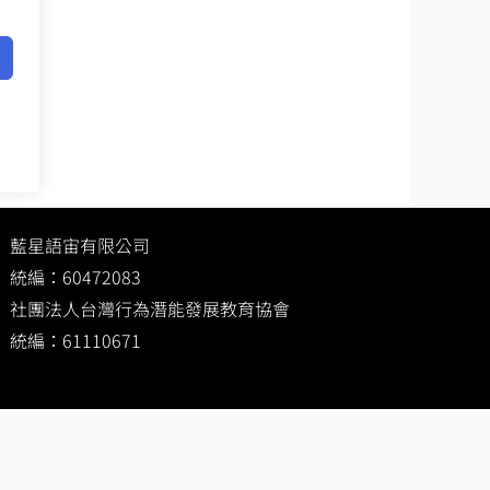
藍星語宙有限公司
統編：60472083
社團法人台灣行為潛能發展教育協會
統編：61110671