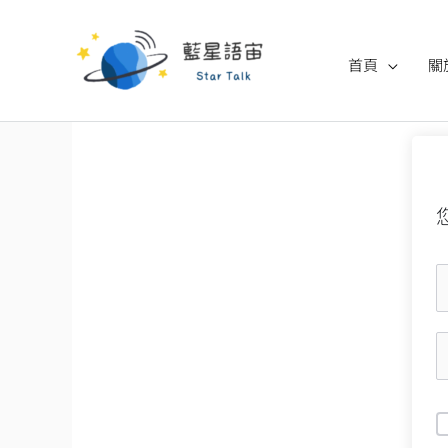
跳
至
首頁
關
主
要
內
容