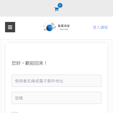
跳
至
主
要
登入課程
內
容
您好，歡迎回來！