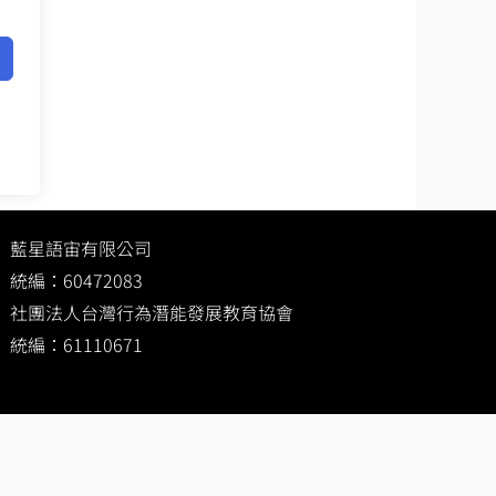
藍星語宙有限公司
統編：60472083
社團法人台灣行為潛能發展教育協會
統編：61110671