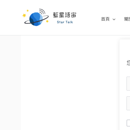
跳
至
首頁
關
主
要
內
容