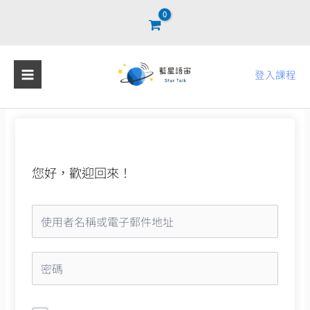
跳
至
主
要
登入課程
內
容
您好，歡迎回來！