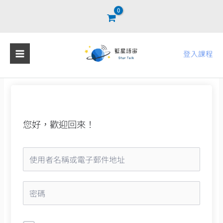
跳
至
主
要
登入課程
內
容
您好，歡迎回來！