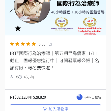
NT$32,120。
NT$28,820。
5.00
(2)
IBT®國際行為治療師｜第五期早鳥優惠11/11
截止｜團報優惠進行中｜可開發票報公帳｜名
額有限，報名要快喔！
35
40小時
NT$
32,120
NT$
28,820
84% 已報名
加入購物車