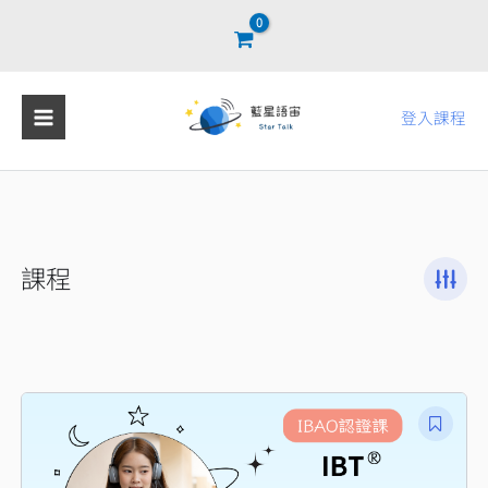
跳
至
主
要
登入課程
內
容
課程
原
目
始
前
價
價
格：
格：