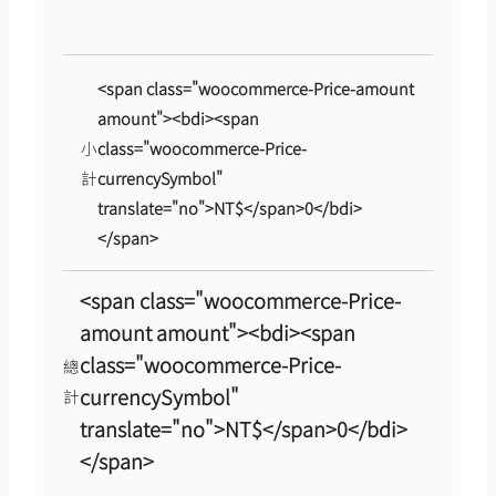
<span class="woocommerce-Price-amount
amount"><bdi><span
小
class="woocommerce-Price-
計
currencySymbol"
translate="no">NT$</span>0</bdi>
</span>
<span class="woocommerce-Price-
amount amount"><bdi><span
class="woocommerce-Price-
總
currencySymbol"
計
translate="no">NT$</span>0</bdi>
</span>