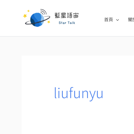
跳
至
首頁
關
主
要
內
容
搜
尋
關
鍵
liufunyu
字: