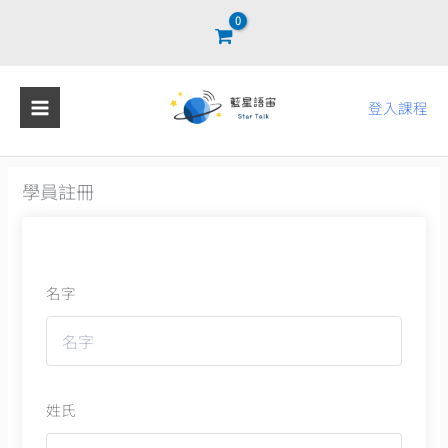
跳
至
主
要
登入課程
內
容
學員註冊
名字
姓氏