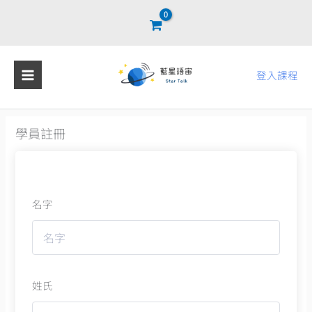
跳
至
主
要
登入課程
內
容
學員註冊
名字
姓氏