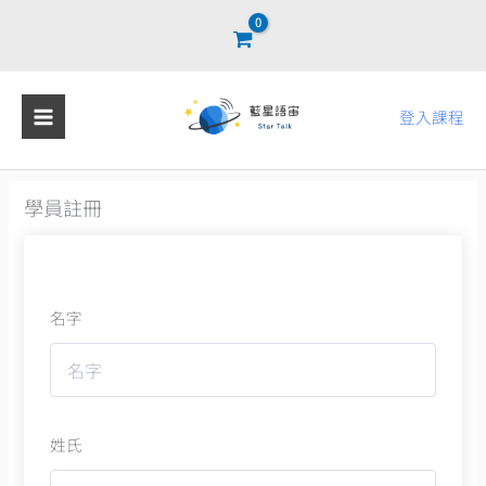
跳
至
主
要
登入課程
內
容
學員註冊
名字
姓氏