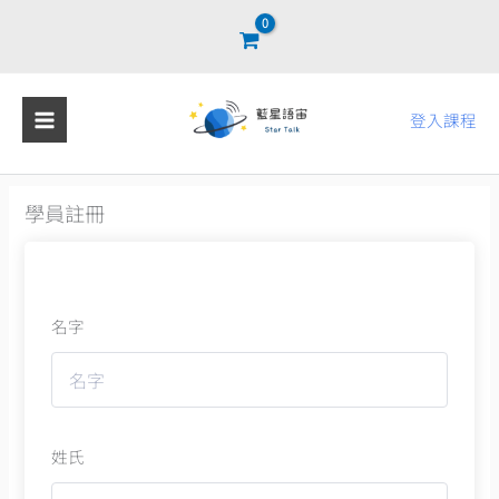
跳
至
主
要
登入課程
內
容
學員註冊
名字
姓氏