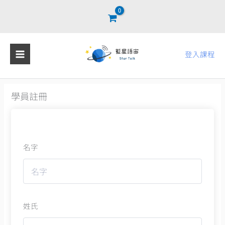
跳
至
主
要
登入課程
內
容
學員註冊
名字
姓氏