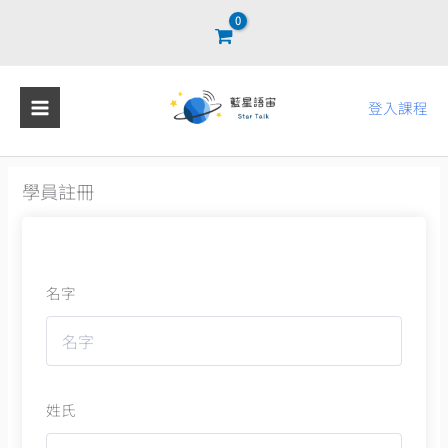
跳
至
主
要
登入課程
內
容
學員註冊
名字
姓氏