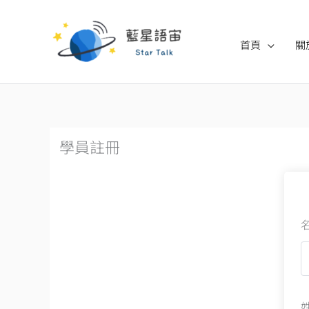
跳
至
首頁
關
主
要
內
容
學員註冊