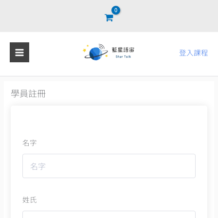
跳
至
主
要
登入課程
內
容
學員註冊
名字
姓氏