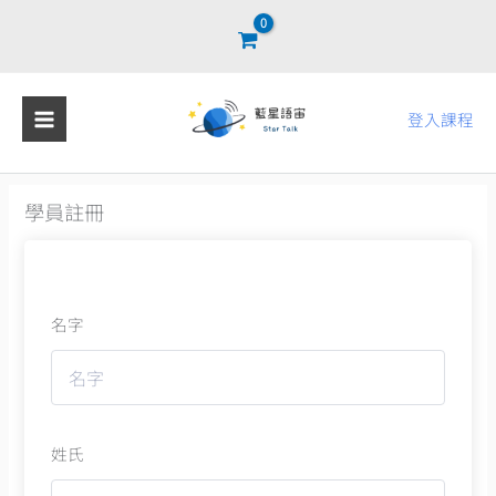
跳
至
主
要
登入課程
內
容
學員註冊
名字
姓氏