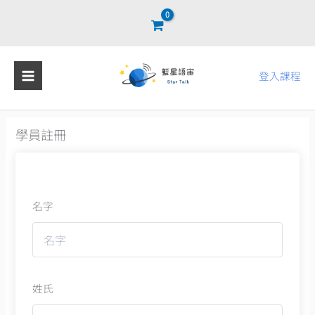
跳
至
主
要
登入課程
內
容
學員註冊
名字
姓氏