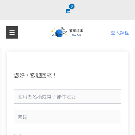
跳
至
主
要
登入課程
內
容
您好，歡迎回來！